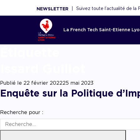
|
Suivez toute l’actualité de l
NEWSLETTER
La French Tech Saint-Etienne Ly
Étiq
Accom
La Fren
Toutes l
Le rése
Ressou
Etienne
French 
Saint-E
Issard Guillot
Réécouter 
webinaires
Acco
French Tec
Nouveaux 
La French
panoramas.
fina
Publié le
22 février 2022
25 mai 2023
plateforme
nouvelles 
fédère plu
utiles sont
Enquête sur la Politique d’Im
Point d'ent
conseils de
scaleups, 
écosystèm
d'expertise
experts, f
Acco
démar
renforce l'
AAC/AAP, 
et acteurs
ceux de n
Recherche pour :
partenaires
Accom