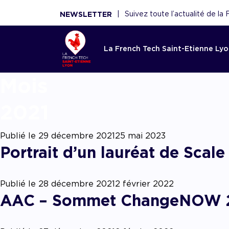
|
Suivez toute l’actualité de l
NEWSLETTER
La French Tech Saint-Etienne Ly
Mo
Accom
La Fren
Toutes l
Le rése
Ressou
Etienne
French 
Saint-E
2021
Réécouter 
webinaires
Acco
French Tec
Nouveaux 
La French
panoramas.
fina
Publié le
29 décembre 2021
25 mai 2023
plateforme
nouvelles 
fédère plu
utiles sont
Portrait d’un lauréat de Scal
Point d'ent
conseils de
scaleups, 
écosystèm
d'expertise
experts, f
Acco
démar
renforce l'
AAC/AAP, 
et acteurs
ceux de n
Publié le
28 décembre 2021
2 février 2022
partenaires
AAC – Sommet ChangeNOW 
Accom