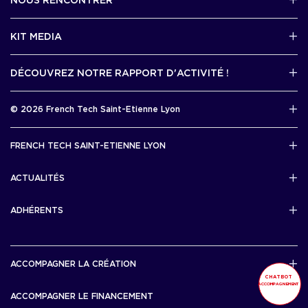
NOUS RENCONTRER
2 avenue Tony Garnier, Lyon 07
KIT MEDIA
Contactez-nous par mail !
DÉCOUVREZ NOTRE RAPPORT D'ACTIVITÉ !
J'accède au kit media
Rapport d’activité 2025
© 2026 French Tech Saint-Etienne Lyon
Télécharger
Mentions légales
FRENCH TECH SAINT-ETIENNE LYON
Politique de confidentialité
L’association French Tech Saint-Etienne Lyon
Développement 69pixl
ACTUALITÉS
Actualités
ADHÉRENTS
Les startups & scaleups adhérentes
ACCOMPAGNER LA CRÉATION
CHATBOT
ACCOMPAGNEMENT
Lyon Start Up
ACCOMPAGNER LE FINANCEMENT
French Tech Tremplin