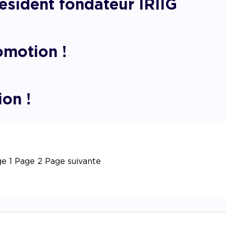
sident fondateur IRIIG
omotion !
ion !
ge
1
Page
2
Page suivante