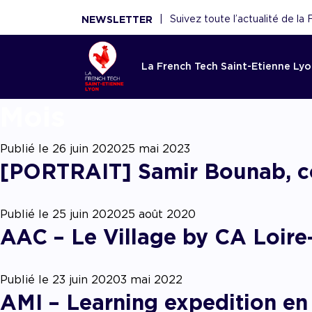
|
Suivez toute l’actualité de l
NEWSLETTER
La French Tech Saint-Etienne Ly
Mo
Accom
La Fren
Toutes l
Le rése
Ressou
Etienne
French 
Saint-E
Publié le
26 juin 2020
25 mai 2023
Réécouter 
[PORTRAIT] Samir Bounab, co
webinaires
Acco
French Tec
Nouveaux 
La French
panoramas.
fina
plateforme
nouvelles 
fédère plu
utiles sont
Point d'ent
conseils de
scaleups, 
Publié le
25 juin 2020
25 août 2020
écosystèm
d'expertise
experts, f
Acco
démar
renforce l'
AAC/AAP, 
et acteurs
AAC – Le Village by CA Loire
ceux de n
partenaires
Accom
Publié le
23 juin 2020
3 mai 2022
AMI – Learning expedition en