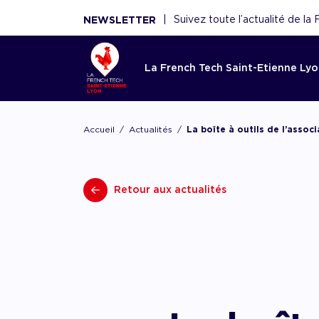
|
Suivez toute l’actualité de l
NEWSLETTER
La French Tech Saint-Etienne Ly
Accom
La Fren
Toutes l
Le rése
Ressou
Accueil
Actualités
La boîte à outils de l’associ
Etienne
French 
Saint-E
Réécouter 
webinaires
Acco
French Tec
Nouveaux 
La French
panoramas.
fina
Retour aux actualités
plateforme
nouvelles 
fédère plu
utiles sont
Point d'ent
conseils de
scaleups, 
écosystèm
d'expertise
experts, f
Acco
démar
renforce l'
AAC/AAP, 
et acteurs
ceux de n
partenaires
Accom