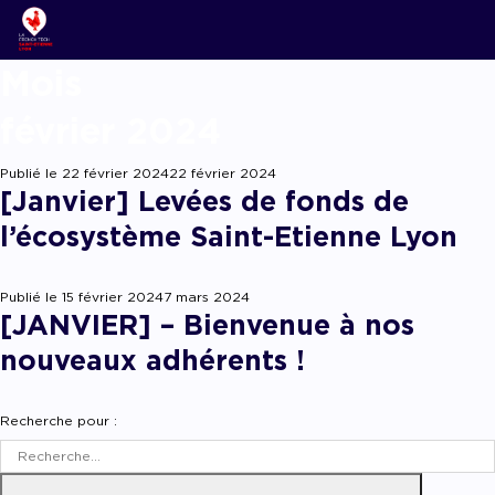
Moi
ACCOMPAGNER LA C
Nos news
Notre écosys
Startups & Sc
Podcasts
février 2024
Lyon Start Up
Grand angle
L’association 
Acteurs de l’i
Replay webinai
French Tech Tremp
Publié le
22 février 2024
22 février 2024
La Prépa
Agenda
[Janvier] Levées de fonds de
Panoramas
Les groupes de
Offres d’emplo
l’écosystème Saint-Etienne Lyon
Les appels
Chatbot fina
Appel à candidatures, 
Publié le
15 février 2024
7 mars 2024
appel à projets
Chatbot acc
[JANVIER] – Bienvenue à nos
nouveaux adhérents !
Recherche pour :