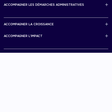
Bourse French Tech
ACCOMPAGNER LES DÉMARCHES ADMINISTRATIVES
French Tech Rise
French Tech Central
French Tech Seed
French Tech Visa
ACCOMPAGNER LA CROISSANCE
Scale Up Excellence
ACCOMPAGNER L’IMPACT
French Tech Next40/120
MERIT
French Tech 2030
Je choisis La French Tech