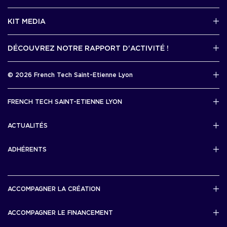
2 avenue Tony Garnier, Lyon 07
KIT MEDIA
Contactez-nous par mail !
DÉCOUVREZ NOTRE RAPPORT D'ACTIVITÉ !
J'accède au kit media
Rapport d’activité 2025
© 2026 French Tech Saint-Etienne Lyon
Télécharger
Mentions légales
FRENCH TECH SAINT-ETIENNE LYON
Politique de confidentialité
L’association French Tech Saint-Etienne Lyon
Développement 69pixl
ACTUALITÉS
Actualités
ADHÉRENTS
Les startups & scaleups adhérentes
ACCOMPAGNER LA CRÉATION
Lyon Start Up
ACCOMPAGNER LE FINANCEMENT
French Tech Tremplin