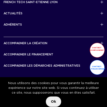
FRENCH TECH SAINT-ETIENNE LYON
Politique de confidentialité
L’association French Tech Saint-Etienne Lyon
Développement 69pixl
ACTUALITÉS
Actualités
ADHÉRENTS
Les startups & scaleups adhérentes
ACCOMPAGNER LA CRÉATION
CHATBOT
ACCOMPAGNEMENT
Lyon Start Up
ACCOMPAGNER LE FINANCEMENT
French Tech Tremplin
Bourse French Tech
ACCOMPAGNER LES DÉMARCHES ADMINISTRATIVES
CHATBOT
French Tech Rise
FINANCEMENT
French Tech Central
French Tech Seed
French Tech Visa
Nous utilisons des cookies pour vous garantir la meilleure
ACCOMPAGNER LA CROISSANCE
expérience sur notre site web. Si vous continuez à utiliser
Scale Up Excellence
ce site, nous supposerons que vous en êtes satisfait.
ACCOMPAGNER L’IMPACT
French Tech Next40/120
Ok
MERIT
French Tech 2030