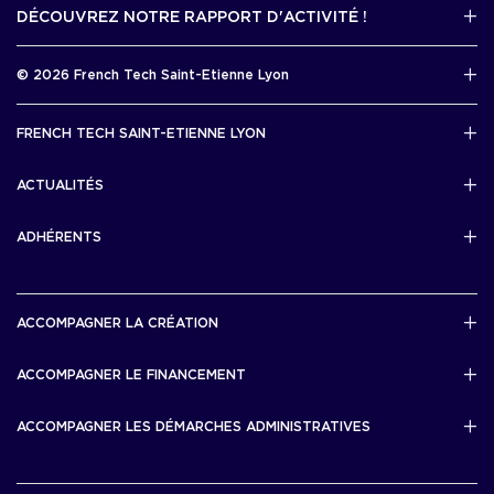
DÉCOUVREZ NOTRE RAPPORT D'ACTIVITÉ !
J'accède au kit media
Rapport d’activité 2025
© 2026 French Tech Saint-Etienne Lyon
Télécharger
Mentions légales
FRENCH TECH SAINT-ETIENNE LYON
Politique de confidentialité
L’association French Tech Saint-Etienne Lyon
Développement 69pixl
ACTUALITÉS
Actualités
ADHÉRENTS
Les startups & scaleups adhérentes
ACCOMPAGNER LA CRÉATION
Lyon Start Up
ACCOMPAGNER LE FINANCEMENT
French Tech Tremplin
Bourse French Tech
ACCOMPAGNER LES DÉMARCHES ADMINISTRATIVES
French Tech Rise
French Tech Central
French Tech Seed