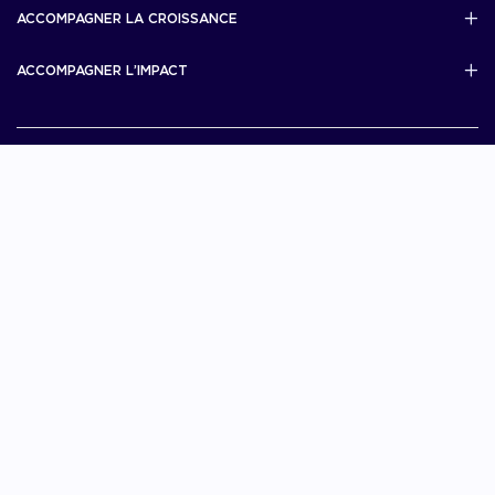
French Tech Visa
ACCOMPAGNER LA CROISSANCE
Scale Up Excellence
ACCOMPAGNER L’IMPACT
French Tech Next40/120
MERIT
French Tech 2030
Je choisis La French Tech