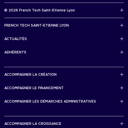
Rapport d’activité 2025
© 2026 French Tech Saint-Etienne Lyon
Télécharger
Mentions légales
FRENCH TECH SAINT-ETIENNE LYON
Politique de confidentialité
L’association French Tech Saint-Etienne Lyon
Développement 69pixl
ACTUALITÉS
Actualités
ADHÉRENTS
Les startups & scaleups adhérentes
ACCOMPAGNER LA CRÉATION
Lyon Start Up
ACCOMPAGNER LE FINANCEMENT
French Tech Tremplin
Bourse French Tech
ACCOMPAGNER LES DÉMARCHES ADMINISTRATIVES
French Tech Rise
French Tech Central
French Tech Seed
French Tech Visa
ACCOMPAGNER LA CROISSANCE