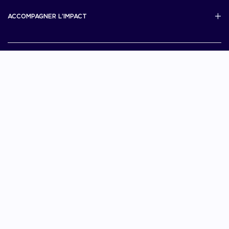
Scale Up Excellence
ACCOMPAGNER L’IMPACT
French Tech Next40/120
MERIT
French Tech 2030
Je choisis La French Tech