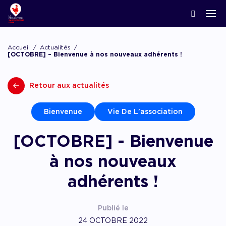
ACCOMPAGNER LA CRÉATION
Nos news
Notre écosystème
Startups & Scaleups adhérentes
Podcasts
Accueil
Actualités
Lyon Start Up
[OCTOBRE] – Bienvenue à nos nouveaux adhérents !
Grand angle
L’association French Tech
Acteurs de l’innovation
Replay webinaires
French Tech Tremplin
Retour aux actualités
La Prépa
Agenda
Panoramas
Les groupes de travail
Offres d’emploi
Les appels
Bienvenue
Vie De L'association
Chatbot financement
Appel à candidatures, appel à manifestation d’
[OCTOBRE] - Bienvenue
appel à projets
Chatbot accompagnement
à nos nouveaux
adhérents !
Publié le
24 OCTOBRE 2022