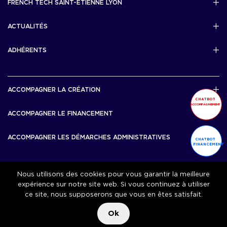
FRENCH TECH SAINT-ETIENNE LYON
Politique de confidentialité
L’association French Tech Saint-Etienne Lyon
Développement 69pixl
ACTUALITÉS
Actualités
ADHÉRENTS
Les startups & scaleups adhérentes
ACCOMPAGNER LA CRÉATION
CHATBOT
ACCOMPAGNEMENT
Lyon Start Up
ACCOMPAGNER LE FINANCEMENT
French Tech Tremplin
Bourse French Tech
ACCOMPAGNER LES DÉMARCHES ADMINISTRATIVES
CHATBOT
French Tech Rise
FINANCEMENT
French Tech Central
French Tech Seed
French Tech Visa
Nous utilisons des cookies pour vous garantir la meilleure
ACCOMPAGNER LA CROISSANCE
expérience sur notre site web. Si vous continuez à utiliser
ce site, nous supposerons que vous en êtes satisfait.
Scale Up Excellence
ACCOMPAGNER L’IMPACT
French Tech Next40/120
Ok
MERIT
French Tech 2030