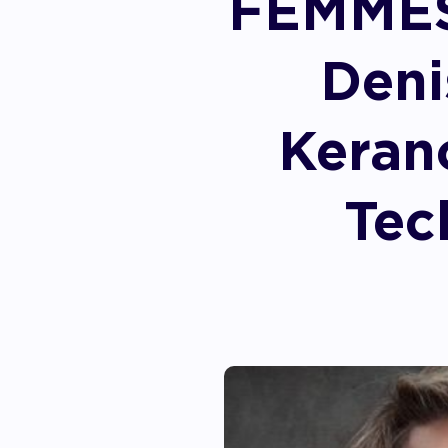
FEMMES
Accom
Deni
Keran
Tec