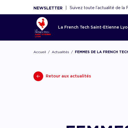
|
Suivez toute l’actualité de l
NEWSLETTER
La French Tech Saint-Etienne Ly
Accom
La Fren
Toutes l
Le rése
Ressou
Accueil
Actualités
FEMMES DE LA FRENCH TECH –
Etienne
French 
Saint-E
Réécouter 
webinaires
Acco
French Tec
Nouveaux 
La French
panoramas.
fina
Retour aux actualités
plateforme
nouvelles 
fédère plu
utiles sont
Point d'ent
conseils de
scaleups, 
écosystèm
d'expertise
experts, f
Acco
démar
renforce l'
AAC/AAP, 
et acteurs
ceux de n
partenaires
Accom