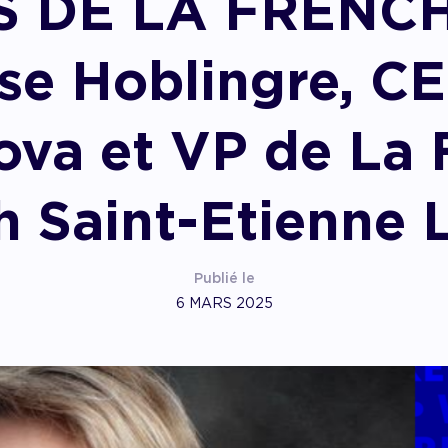
 DE LA FRENCH
pagner l’impact
se Hoblingre, C
ova et VP de La 
h Saint-Etienne 
Publié le
6 MARS 2025