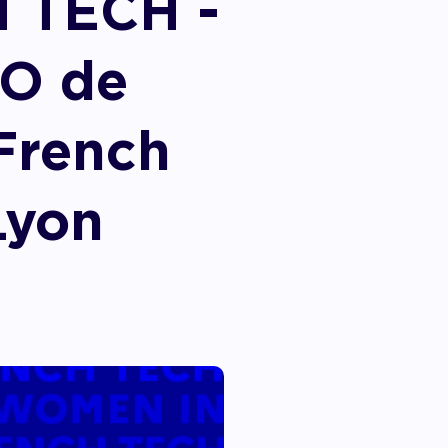
 TECH -
EO de
French
Lyon