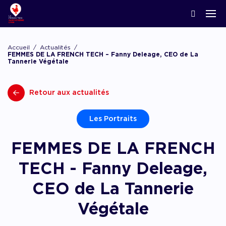
ACCOMPAGNER LA CRÉATION
Nos news
Notre écosystème
Startups & Scaleups adhérentes
Podcasts
Accueil
Actualités
Lyon Start Up
FEMMES DE LA FRENCH TECH – Fanny Deleage, CEO de La
Tannerie Végétale
Grand angle
L’association French Tech
Acteurs de l’innovation
Replay webinaires
French Tech Tremplin
La Prépa
Agenda
Retour aux actualités
Panoramas
Les groupes de travail
Offres d’emploi
Les appels
Chatbot financement
Les Portraits
Appel à candidatures, appel à manifestation d’
appel à projets
FEMMES DE LA FRENCH
Chatbot accompagnement
TECH - Fanny Deleage,
CEO de La Tannerie
Végétale