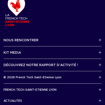
NOUS RENCONTRER
2 avenue Tony Garnier, Lyon 07
KIT MEDIA
Contactez-nous par mail !
DÉCOUVREZ NOTRE RAPPORT D'ACTIVITÉ !
J'accède au kit media
Rapport d’activité 2025
© 2026 French Tech Saint-Etienne Lyon
Télécharger
Mentions légales
FRENCH TECH SAINT-ETIENNE LYON
Politique de confidentialité
L’association French Tech Saint-Etienne Lyon
Développement 69pixl
ACTUALITÉS