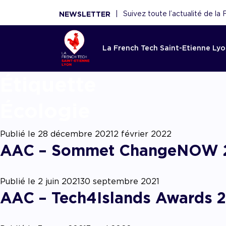
|
Suivez toute l’actualité de l
NEWSLETTER
La French Tech Saint-Etienne Ly
Étiq
Accom
La Fren
Toutes l
Le rése
Ressou
Etienne
French 
Saint-E
Écologie
Réécouter 
webinaires
Acco
French Tec
Nouveaux 
La French
panoramas.
fina
Publié le
28 décembre 2021
2 février 2022
plateforme
nouvelles 
fédère plu
utiles sont
AAC – Sommet ChangeNOW 
Point d'ent
conseils de
scaleups, 
écosystèm
d'expertise
experts, f
Acco
démar
renforce l'
AAC/AAP, 
et acteurs
ceux de n
Publié le
2 juin 2021
30 septembre 2021
partenaires
AAC – Tech4Islands Awards 
Accom