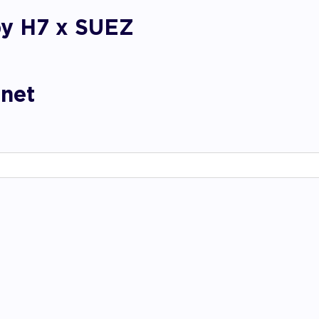
pagner l’impact
by H7 x SUEZ
anet