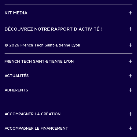
2 avenue Tony Garnier, Lyon 07
KIT MEDIA
Contactez-nous par mail !
DÉCOUVREZ NOTRE RAPPORT D'ACTIVITÉ !
J'accède au kit media
Rapport d’activité 2025
© 2026 French Tech Saint-Etienne Lyon
Télécharger
Mentions légales
FRENCH TECH SAINT-ETIENNE LYON
Politique de confidentialité
L’association French Tech Saint-Etienne Lyon
Développement 69pixl
ACTUALITÉS
Actualités
ADHÉRENTS
Les startups & scaleups adhérentes
ACCOMPAGNER LA CRÉATION
Lyon Start Up
ACCOMPAGNER LE FINANCEMENT
French Tech Tremplin