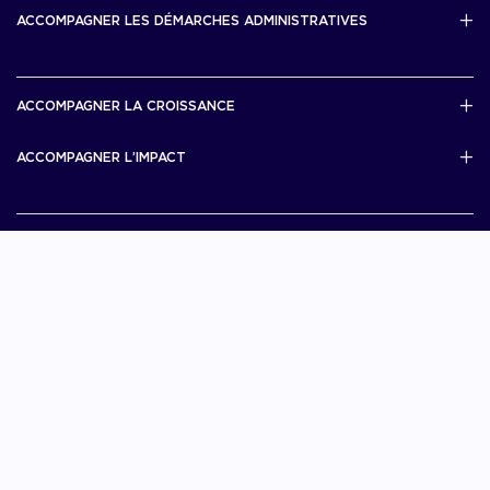
Bourse French Tech
ACCOMPAGNER LES DÉMARCHES ADMINISTRATIVES
French Tech Rise
French Tech Central
French Tech Seed
French Tech Visa
ACCOMPAGNER LA CROISSANCE
Scale Up Excellence
ACCOMPAGNER L’IMPACT
French Tech Next40/120
MERIT
French Tech 2030
Je choisis La French Tech