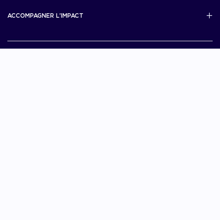
Scale Up Excellence
ACCOMPAGNER L’IMPACT
French Tech Next40/120
MERIT
French Tech 2030
Je choisis La French Tech