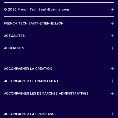
Rapport d’activité 2025
© 2026 French Tech Saint-Etienne Lyon
Télécharger
Mentions légales
FRENCH TECH SAINT-ETIENNE LYON
Politique de confidentialité
L’association French Tech Saint-Etienne Lyon
Développement 69pixl
ACTUALITÉS
Actualités
ADHÉRENTS
Les startups & scaleups adhérentes
ACCOMPAGNER LA CRÉATION
Lyon Start Up
ACCOMPAGNER LE FINANCEMENT
French Tech Tremplin
Bourse French Tech
ACCOMPAGNER LES DÉMARCHES ADMINISTRATIVES
French Tech Rise
French Tech Central
French Tech Seed
French Tech Visa
ACCOMPAGNER LA CROISSANCE