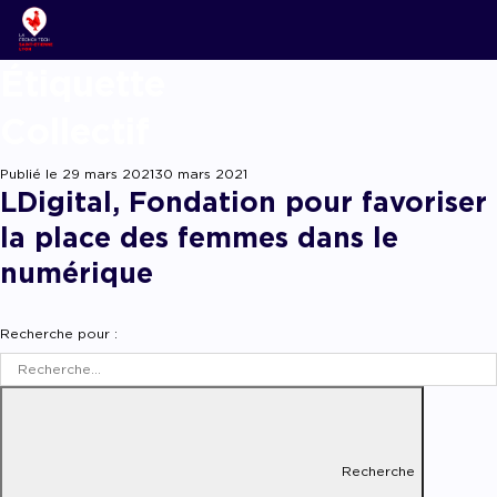
Étiqu
ACCOMPAGNER
Nos new
Notre é
Startups
Podcast
Collectif
Lyon Start U
Grand an
L’associ
Acteurs 
Replay w
French Tech 
Publié le
29 mars 2021
30 mars 2021
La Prépa
Agenda
LDigital, Fondation pour favoriser
Panoram
Les grou
Offres d
la place des femmes dans le
Les appe
Chatbot
numérique
Appel à candida
appel à projets
Chatbot
Recherche pour :
Recherche