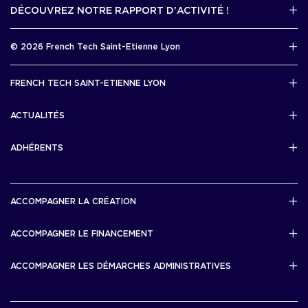
DÉCOUVREZ NOTRE RAPPORT D'ACTIVITÉ !
J'accède au kit media
Rapport d’activité 2025
© 2026 French Tech Saint-Etienne Lyon
Télécharger
Mentions légales
FRENCH TECH SAINT-ETIENNE LYON
Politique de confidentialité
L’association French Tech Saint-Etienne Lyon
Développement 69pixl
ACTUALITÉS
Actualités
ADHÉRENTS
Les startups & scaleups adhérentes
ACCOMPAGNER LA CRÉATION
Lyon Start Up
ACCOMPAGNER LE FINANCEMENT
French Tech Tremplin
Bourse French Tech
ACCOMPAGNER LES DÉMARCHES ADMINISTRATIVES
French Tech Rise
French Tech Central
French Tech Seed