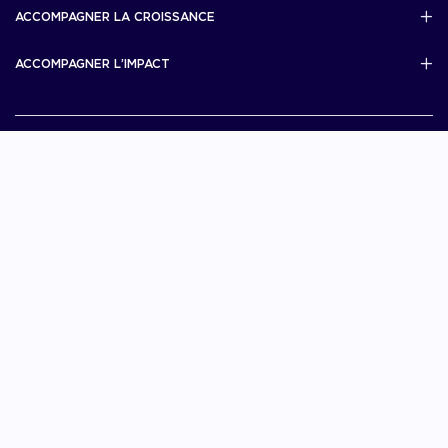
French Tech Visa
ACCOMPAGNER LA CROISSANCE
Scale Up Excellence
ACCOMPAGNER L’IMPACT
French Tech Next40/120
MERIT
French Tech 2030
Je choisis La French Tech