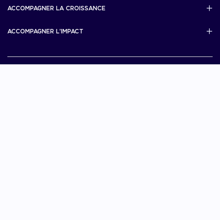
French Tech Visa
ACCOMPAGNER LA CROISSANCE
Scale Up Excellence
ACCOMPAGNER L’IMPACT
French Tech Next40/120
MERIT
French Tech 2030
Je choisis La French Tech