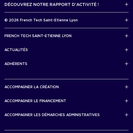
DÉCOUVREZ NOTRE RAPPORT D'ACTIVITÉ !
J'accède au kit media
Rapport d’activité 2025
© 2026 French Tech Saint-Etienne Lyon
Télécharger
Mentions légales
FRENCH TECH SAINT-ETIENNE LYON
Politique de confidentialité
L’association French Tech Saint-Etienne Lyon
Développement 69pixl
ACTUALITÉS
Actualités
ADHÉRENTS
Les startups & scaleups adhérentes
ACCOMPAGNER LA CRÉATION
Lyon Start Up
ACCOMPAGNER LE FINANCEMENT
French Tech Tremplin
Bourse French Tech
ACCOMPAGNER LES DÉMARCHES ADMINISTRATIVES
French Tech Rise
French Tech Central
French Tech Seed