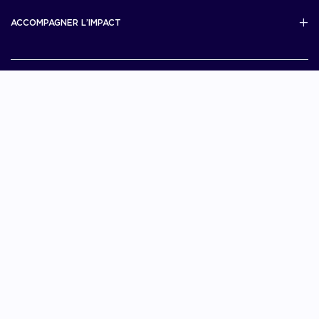
Scale Up Excellence
ACCOMPAGNER L’IMPACT
French Tech Next40/120
MERIT
French Tech 2030
Je choisis La French Tech