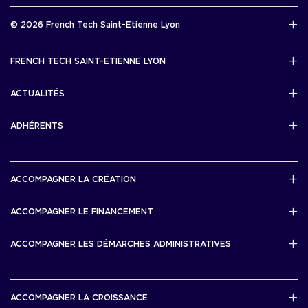
Rapport d’activité 2025
© 2026 French Tech Saint-Etienne Lyon
Télécharger
Mentions légales
FRENCH TECH SAINT-ETIENNE LYON
Politique de confidentialité
L’association French Tech Saint-Etienne Lyon
Développement 69pixl
ACTUALITÉS
Actualités
ADHÉRENTS
Les startups & scaleups adhérentes
ACCOMPAGNER LA CRÉATION
Lyon Start Up
ACCOMPAGNER LE FINANCEMENT
French Tech Tremplin
Bourse French Tech
ACCOMPAGNER LES DÉMARCHES ADMINISTRATIVES
French Tech Rise
French Tech Central
French Tech Seed
French Tech Visa
ACCOMPAGNER LA CROISSANCE