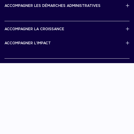
Bourse French Tech
ACCOMPAGNER LES DÉMARCHES ADMINISTRATIVES
French Tech Rise
French Tech Central
French Tech Seed
French Tech Visa
ACCOMPAGNER LA CROISSANCE
Scale Up Excellence
ACCOMPAGNER L’IMPACT
French Tech Next40/120
MERIT
French Tech 2030
Je choisis La French Tech