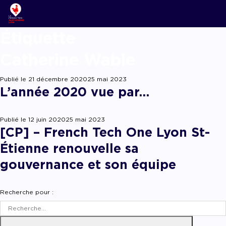
Étiqu
ACCOMPAGNER
Nos new
Notre é
Startups
Podcast
Catherine Wable
Lyon Start U
Grand an
L’associ
Acteurs 
Replay w
French Tech 
Publié le
21 décembre 2020
25 mai 2023
La Prépa
Agenda
L’année 2020 vue par…
Panoram
Les grou
Offres d
Les appe
Chatbot
Publié le
12 juin 2020
25 mai 2023
[CP] – French Tech One Lyon St-
Appel à candida
appel à projets
Chatbot
Étienne renouvelle sa
gouvernance et son équipe
Recherche pour :