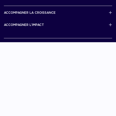
French Tech Central
French Tech Seed
French Tech Visa
ACCOMPAGNER LA CROISSANCE
Scale Up Excellence
ACCOMPAGNER L’IMPACT
French Tech Next40/120
MERIT
French Tech 2030
Je choisis La French Tech