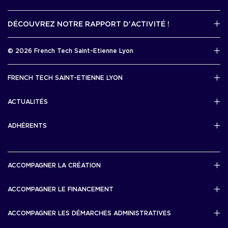
Contactez-nous par mail !
DÉCOUVREZ NOTRE RAPPORT D'ACTIVITÉ !
J'accède au kit media
Rapport d’activité 2025
© 2026 French Tech Saint-Etienne Lyon
Télécharger
Mentions légales
FRENCH TECH SAINT-ETIENNE LYON
Politique de confidentialité
L’association French Tech Saint-Etienne Lyon
Développement 69pixl
ACTUALITÉS
Actualités
ADHÉRENTS
Les startups & scaleups adhérentes
ACCOMPAGNER LA CRÉATION
Lyon Start Up
ACCOMPAGNER LE FINANCEMENT
French Tech Tremplin
Bourse French Tech
ACCOMPAGNER LES DÉMARCHES ADMINISTRATIVES
French Tech Rise