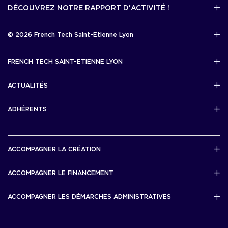
DÉCOUVREZ NOTRE RAPPORT D'ACTIVITÉ !
J'accède au kit media
Rapport d’activité 2025
© 2026 French Tech Saint-Etienne Lyon
Télécharger
Mentions légales
FRENCH TECH SAINT-ETIENNE LYON
Politique de confidentialité
L’association French Tech Saint-Etienne Lyon
Développement 69pixl
ACTUALITÉS
Actualités
ADHÉRENTS
Les startups & scaleups adhérentes
ACCOMPAGNER LA CRÉATION
Lyon Start Up
ACCOMPAGNER LE FINANCEMENT
French Tech Tremplin
Bourse French Tech
ACCOMPAGNER LES DÉMARCHES ADMINISTRATIVES
French Tech Rise
French Tech Central
French Tech Seed