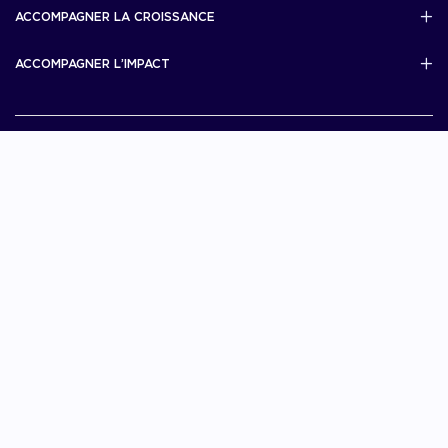
French Tech Visa
ACCOMPAGNER LA CROISSANCE
Scale Up Excellence
ACCOMPAGNER L’IMPACT
French Tech Next40/120
MERIT
French Tech 2030
Je choisis La French Tech