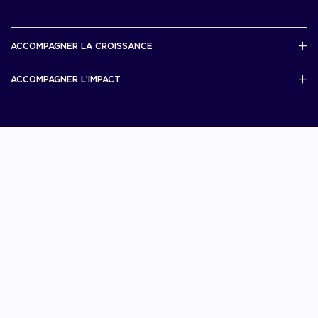
French Tech Rise
French Tech Central
French Tech Seed
French Tech Visa
ACCOMPAGNER LA CROISSANCE
Scale Up Excellence
ACCOMPAGNER L’IMPACT
French Tech Next40/120
MERIT
French Tech 2030
Je choisis La French Tech