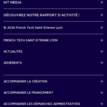
KIT MEDIA
Contactez-nous par mail !
DÉCOUVREZ NOTRE RAPPORT D'ACTIVITÉ !
J'accède au kit media
Rapport d’activité 2025
© 2026 French Tech Saint-Etienne Lyon
Télécharger
Mentions légales
FRENCH TECH SAINT-ETIENNE LYON
Politique de confidentialité
L’association French Tech Saint-Etienne Lyon
Développement 69pixl
ACTUALITÉS
Actualités
ADHÉRENTS
Les startups & scaleups adhérentes
ACCOMPAGNER LA CRÉATION
Lyon Start Up
ACCOMPAGNER LE FINANCEMENT
French Tech Tremplin
Bourse French Tech
ACCOMPAGNER LES DÉMARCHES ADMINISTRATIVES