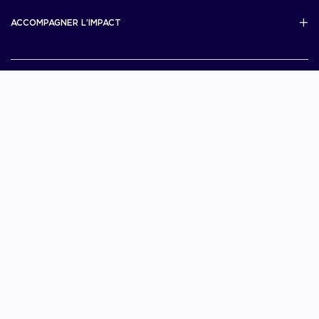
Scale Up Excellence
ACCOMPAGNER L’IMPACT
French Tech Next40/120
MERIT
French Tech 2030
Je choisis La French Tech