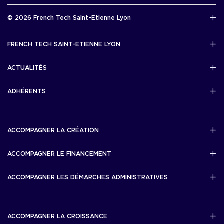
Rapport d’activité 2025
© 2026 French Tech Saint-Etienne Lyon
Télécharger
Mentions légales
FRENCH TECH SAINT-ETIENNE LYON
Politique de confidentialité
L’association French Tech Saint-Etienne Lyon
Développement 69pixl
ACTUALITÉS
Actualités
ADHÉRENTS
Les startups & scaleups adhérentes
ACCOMPAGNER LA CRÉATION
Lyon Start Up
ACCOMPAGNER LE FINANCEMENT
French Tech Tremplin
Bourse French Tech
ACCOMPAGNER LES DÉMARCHES ADMINISTRATIVES
French Tech Rise
French Tech Central
French Tech Seed
French Tech Visa
ACCOMPAGNER LA CROISSANCE