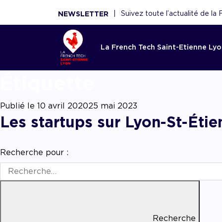
|
Suivez toute l’actualité de l
NEWSLETTER
La French Tech Saint-Etienne Ly
Étiq
Accom
La Fren
Toutes l
Le rése
Ressou
Etienne
French 
Saint-E
Publié le
10 avril 2020
25 mai 2023
Réécouter 
Les startups sur Lyon-St-Étien
webinaires
Acco
French Tec
Nouveaux 
La French
panoramas.
fina
plateforme
nouvelles 
fédère plu
utiles sont
Point d'ent
conseils de
scaleups, 
Recherche pour :
écosystèm
d'expertise
experts, f
Acco
démar
renforce l'
AAC/AAP, 
et acteurs
ceux de n
partenaires
Accom
Recherche