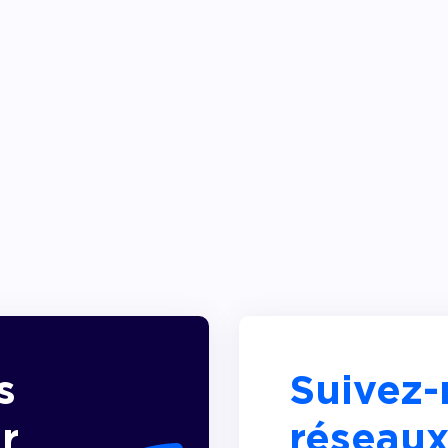
s
Suivez-
r
réseaux