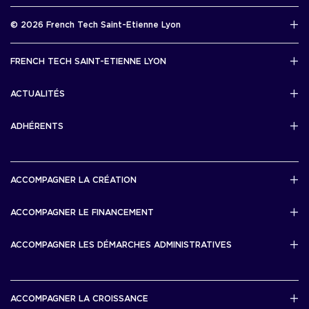
Rapport d’activité 2025
© 2026 French Tech Saint-Etienne Lyon
Télécharger
Mentions légales
FRENCH TECH SAINT-ETIENNE LYON
Politique de confidentialité
L’association French Tech Saint-Etienne Lyon
Développement 69pixl
ACTUALITÉS
Actualités
ADHÉRENTS
Les startups & scaleups adhérentes
ACCOMPAGNER LA CRÉATION
Lyon Start Up
ACCOMPAGNER LE FINANCEMENT
French Tech Tremplin
Bourse French Tech
ACCOMPAGNER LES DÉMARCHES ADMINISTRATIVES
French Tech Rise
French Tech Central
French Tech Seed
French Tech Visa
ACCOMPAGNER LA CROISSANCE