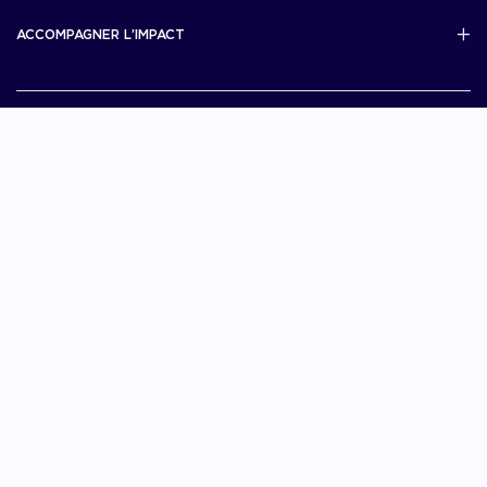
Scale Up Excellence
ACCOMPAGNER L’IMPACT
French Tech Next40/120
MERIT
French Tech 2030
Je choisis La French Tech