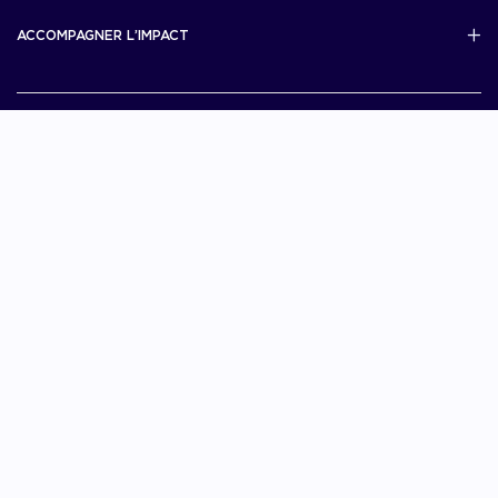
Scale Up Excellence
ACCOMPAGNER L’IMPACT
French Tech Next40/120
MERIT
French Tech 2030
Je choisis La French Tech