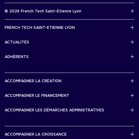
Rapport d’activité 2025
© 2026 French Tech Saint-Etienne Lyon
Télécharger
Mentions légales
FRENCH TECH SAINT-ETIENNE LYON
Politique de confidentialité
L’association French Tech Saint-Etienne Lyon
Développement 69pixl
ACTUALITÉS
Actualités
ADHÉRENTS
Les startups & scaleups adhérentes
ACCOMPAGNER LA CRÉATION
Lyon Start Up
ACCOMPAGNER LE FINANCEMENT
French Tech Tremplin
Bourse French Tech
ACCOMPAGNER LES DÉMARCHES ADMINISTRATIVES
French Tech Rise
French Tech Central
French Tech Seed
French Tech Visa
ACCOMPAGNER LA CROISSANCE