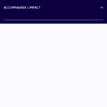
Scale Up Excellence
ACCOMPAGNER L’IMPACT
French Tech Next40/120
MERIT
French Tech 2030
Je choisis La French Tech