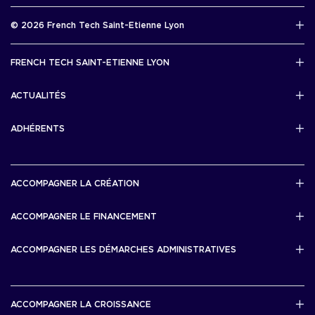
Rapport d’activité 2025
© 2026 French Tech Saint-Etienne Lyon
Télécharger
Mentions légales
FRENCH TECH SAINT-ETIENNE LYON
Politique de confidentialité
L’association French Tech Saint-Etienne Lyon
Développement 69pixl
ACTUALITÉS
Actualités
ADHÉRENTS
Les startups & scaleups adhérentes
ACCOMPAGNER LA CRÉATION
Lyon Start Up
ACCOMPAGNER LE FINANCEMENT
French Tech Tremplin
Bourse French Tech
ACCOMPAGNER LES DÉMARCHES ADMINISTRATIVES
French Tech Rise
French Tech Central
French Tech Seed
French Tech Visa
ACCOMPAGNER LA CROISSANCE