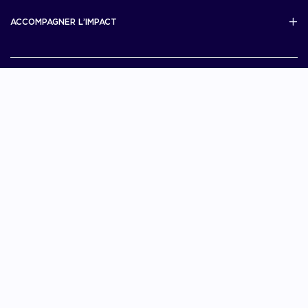
Scale Up Excellence
ACCOMPAGNER L’IMPACT
French Tech Next40/120
MERIT
French Tech 2030
Je choisis La French Tech