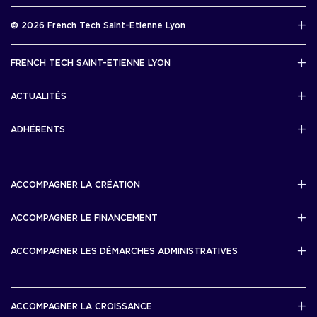
Rapport d’activité 2025
© 2026 French Tech Saint-Etienne Lyon
Télécharger
Mentions légales
FRENCH TECH SAINT-ETIENNE LYON
Politique de confidentialité
L’association French Tech Saint-Etienne Lyon
Développement 69pixl
ACTUALITÉS
Actualités
ADHÉRENTS
Les startups & scaleups adhérentes
ACCOMPAGNER LA CRÉATION
Lyon Start Up
ACCOMPAGNER LE FINANCEMENT
French Tech Tremplin
Bourse French Tech
ACCOMPAGNER LES DÉMARCHES ADMINISTRATIVES
French Tech Rise
French Tech Central
French Tech Seed
French Tech Visa
ACCOMPAGNER LA CROISSANCE