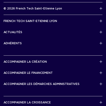
Rapport d’activité 2025
© 2026 French Tech Saint-Etienne Lyon
Télécharger
Mentions légales
FRENCH TECH SAINT-ETIENNE LYON
Politique de confidentialité
L’association French Tech Saint-Etienne Lyon
Développement 69pixl
ACTUALITÉS
Actualités
ADHÉRENTS
Les startups & scaleups adhérentes
ACCOMPAGNER LA CRÉATION
Lyon Start Up
ACCOMPAGNER LE FINANCEMENT
French Tech Tremplin
Bourse French Tech
ACCOMPAGNER LES DÉMARCHES ADMINISTRATIVES
French Tech Rise
French Tech Central
French Tech Seed
French Tech Visa
ACCOMPAGNER LA CROISSANCE