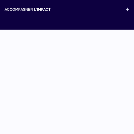
Scale Up Excellence
ACCOMPAGNER L’IMPACT
French Tech Next40/120
MERIT
French Tech 2030
Je choisis La French Tech