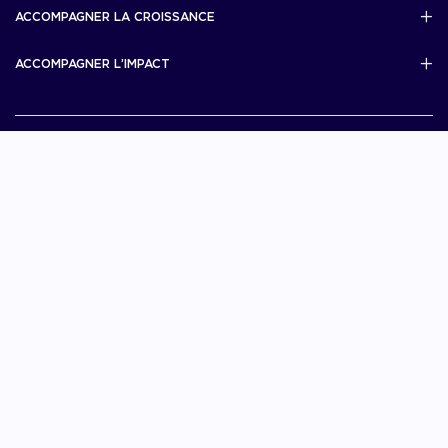
French Tech Visa
ACCOMPAGNER LA CROISSANCE
Scale Up Excellence
ACCOMPAGNER L’IMPACT
French Tech Next40/120
MERIT
French Tech 2030
Je choisis La French Tech