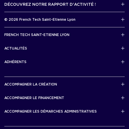
DÉCOUVREZ NOTRE RAPPORT D'ACTIVITÉ !
J'accède au kit media
Rapport d’activité 2025
© 2026 French Tech Saint-Etienne Lyon
Télécharger
Mentions légales
FRENCH TECH SAINT-ETIENNE LYON
Politique de confidentialité
L’association French Tech Saint-Etienne Lyon
Développement 69pixl
ACTUALITÉS
Actualités
ADHÉRENTS
Les startups & scaleups adhérentes
ACCOMPAGNER LA CRÉATION
Lyon Start Up
ACCOMPAGNER LE FINANCEMENT
French Tech Tremplin
Bourse French Tech
ACCOMPAGNER LES DÉMARCHES ADMINISTRATIVES
French Tech Rise
French Tech Central
French Tech Seed