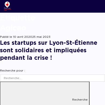
Étiqu
ACCOMPAGNER
Nos new
Notre é
Startups
Podcast
Agicao
Lyon Start U
Grand an
L’associ
Acteurs 
Replay w
French Tech 
Publié le
10 avril 2020
25 mai 2023
La Prépa
Agenda
Les startups sur Lyon-St-Étienne
Panoram
Les grou
Offres d
sont solidaires et impliquées
Les appe
Chatbot
pendant la crise !
Appel à candida
appel à projets
Chatbot
Recherche pour :
Recherche