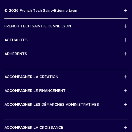
Rapport d’activité 2025
© 2026 French Tech Saint-Etienne Lyon
Télécharger
Mentions légales
FRENCH TECH SAINT-ETIENNE LYON
Politique de confidentialité
L’association French Tech Saint-Etienne Lyon
Développement 69pixl
ACTUALITÉS
Actualités
ADHÉRENTS
Les startups & scaleups adhérentes
ACCOMPAGNER LA CRÉATION
Lyon Start Up
ACCOMPAGNER LE FINANCEMENT
French Tech Tremplin
Bourse French Tech
ACCOMPAGNER LES DÉMARCHES ADMINISTRATIVES
French Tech Rise
French Tech Central
French Tech Seed
French Tech Visa
ACCOMPAGNER LA CROISSANCE