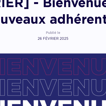
IER] - Bienvenue
pagner l’impact
uveaux adhérent
Publié le
26 FÉVRIER 2025