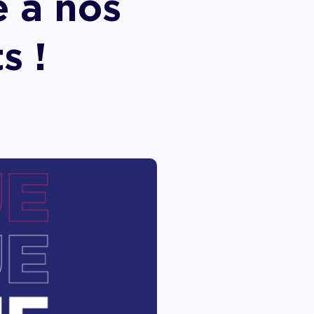
 à nos
s !