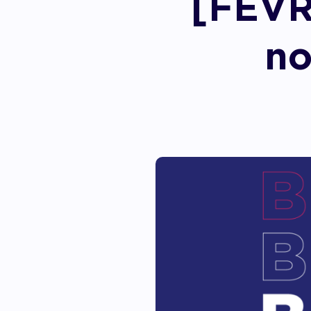
[FÉVR
Accom
no