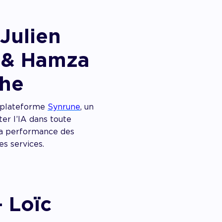
Julien
 & Hamza
he
a plateforme
Synrune
, un
ter l’IA dans toute
 la performance des
es services.
 Loïc