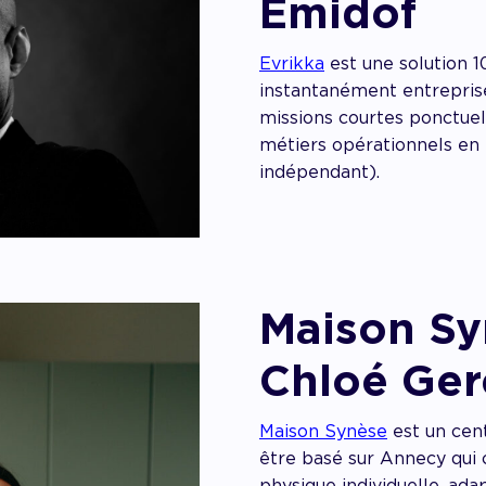
Emidof
Evrikka
est une solution 1
instantanément entreprise
missions courtes ponctuel
métiers opérationnels en
indépendant).
Maison Sy
Chloé Gere
Maison Synèse
est un cen
être basé sur Annecy qui 
physique individuelle, ad