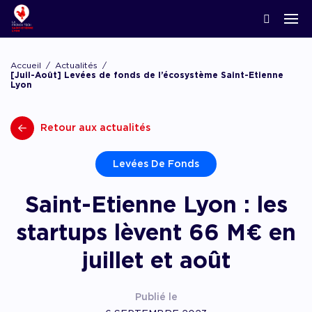
ACCOMPAGNER LA CRÉATION
Nos news
Notre écosystème
Startups & Scaleups adhérentes
Podcasts
Accueil
Actualités
Lyon Start Up
[Juil-Août] Levées de fonds de l’écosystème Saint-Etienne
Lyon
Grand angle
L’association French Tech
Acteurs de l’innovation
Replay webinaires
French Tech Tremplin
La Prépa
Agenda
Retour aux actualités
Panoramas
Les groupes de travail
Offres d’emploi
Les appels
Chatbot financement
Levées De Fonds
Appel à candidatures, appel à manifestation d’
appel à projets
Saint-Etienne Lyon : les
Chatbot accompagnement
startups lèvent 66 M€ en
juillet et août
Publié le