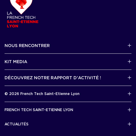
NOUS RENCONTRER
2 avenue Tony Garnier, Lyon 07
KIT MEDIA
Contactez-nous par mail !
DÉCOUVREZ NOTRE RAPPORT D'ACTIVITÉ !
J'accède au kit media
Rapport d’activité 2025
© 2026 French Tech Saint-Etienne Lyon
Télécharger
Mentions légales
FRENCH TECH SAINT-ETIENNE LYON
Politique de confidentialité
L’association French Tech Saint-Etienne Lyon
Développement 69pixl
ACTUALITÉS
Actualités