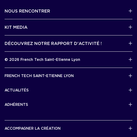
NOUS RENCONTRER
2 avenue Tony Garnier, Lyon 07
KIT MEDIA
Contactez-nous par mail !
DÉCOUVREZ NOTRE RAPPORT D'ACTIVITÉ !
J'accède au kit media
Rapport d’activité 2025
© 2026 French Tech Saint-Etienne Lyon
Télécharger
Mentions légales
FRENCH TECH SAINT-ETIENNE LYON
Politique de confidentialité
L’association French Tech Saint-Etienne Lyon
Développement 69pixl
ACTUALITÉS
Actualités
ADHÉRENTS
Les startups & scaleups adhérentes
ACCOMPAGNER LA CRÉATION