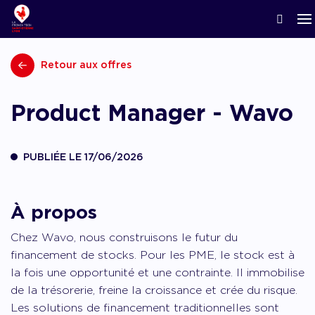
ACCOMPAGNER LA CRÉATION
Nos news
Notre écosystème
Startups & Scaleups adhérentes
Podcasts
Retour aux offres
Lyon Start Up
Grand angle
L’association French Tech
Acteurs de l’innovation
Replay webinaires
French Tech Tremplin
Product Manager - Wavo
La Prépa
Agenda
Panoramas
Les groupes de travail
Offres d’emploi
Les appels
PUBLIÉE LE 17/06/2026
Chatbot financement
Appel à candidatures, appel à manifestation d’
appel à projets
Chatbot accompagnement
À propos
Chez Wavo, nous construisons le futur du
financement de stocks. Pour les PME, le stock est à
la fois une opportunité et une contrainte. Il immobilise
de la trésorerie, freine la croissance et crée du risque.
Les solutions de financement traditionnelles sont