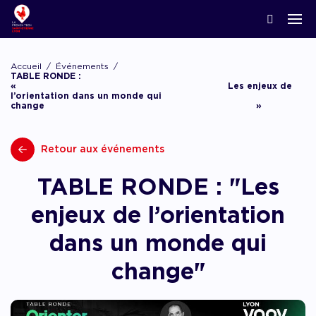
ACCOMPAGNER LA CRÉATION
Nos news
Notre écosystème
Startups & Scaleups adhérentes
Podcasts
Accueil
Événements
Lyon Start Up
TABLE RONDE :
« Les enjeux de
Grand angle
L’association French Tech
Acteurs de l’innovation
Replay webinaires
l’orientation dans un monde qui
French Tech Tremplin
change »
La Prépa
Agenda
Panoramas
Les groupes de travail
Offres d’emploi
Retour aux événements
Les appels
Chatbot financement
TABLE RONDE : "Les
Appel à candidatures, appel à manifestation d’
appel à projets
Chatbot accompagnement
enjeux de l’orientation
dans un monde qui
change"