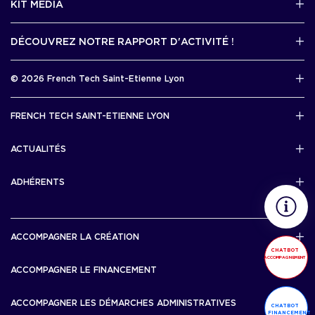
KIT MEDIA
Contactez-nous par mail !
DÉCOUVREZ NOTRE RAPPORT D'ACTIVITÉ !
J'accède au kit media
Rapport d’activité 2025
© 2026 French Tech Saint-Etienne Lyon
Télécharger
Mentions légales
FRENCH TECH SAINT-ETIENNE LYON
Politique de confidentialité
L’association French Tech Saint-Etienne Lyon
Développement 69pixl
ACTUALITÉS
Actualités
ADHÉRENTS
Les startups & scaleups adhérentes
ACCOMPAGNER LA CRÉATION
CHATBOT
ACCOMPAGNEMENT
Lyon Start Up
ACCOMPAGNER LE FINANCEMENT
French Tech Tremplin
Bourse French Tech
ACCOMPAGNER LES DÉMARCHES ADMINISTRATIVES
CHATBOT
French Tech Rise
FINANCEMENT