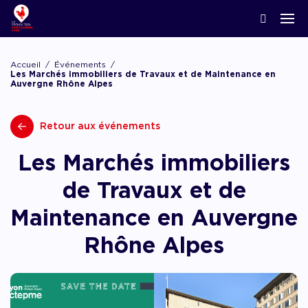
ACCOMPAGNER LA CRÉATION
Nos news
Notre écosystème
Startups & Scaleups adhérentes
Podcasts
Accueil
Événements
Lyon Start Up
Les Marchés immobiliers de Travaux et de Maintenance en
Auvergne Rhône Alpes
Grand angle
L’association French Tech
Acteurs de l’innovation
Replay webinaires
French Tech Tremplin
La Prépa
Agenda
Retour aux événements
Panoramas
Les groupes de travail
Offres d’emploi
Les appels
Les Marchés immobiliers
Chatbot financement
Appel à candidatures, appel à manifestation d’
de Travaux et de
appel à projets
Chatbot accompagnement
Maintenance en Auvergne
Rhône Alpes