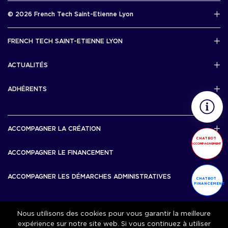
Rapport d’activité 2025
© 2026 French Tech Saint-Etienne Lyon
Télécharger
Mentions légales
FRENCH TECH SAINT-ETIENNE LYON
Politique de confidentialité
L’association French Tech Saint-Etienne Lyon
Développement 69pixl
ACTUALITÉS
Actualités
ADHÉRENTS
Les startups & scaleups adhérentes
ACCOMPAGNER LA CRÉATION
CHATBOT
ACCOMPAGNEMENT
Lyon Start Up
ACCOMPAGNER LE FINANCEMENT
French Tech Tremplin
Bourse French Tech
ACCOMPAGNER LES DÉMARCHES ADMINISTRATIVES
CHATBOT
French Tech Rise
FINANCEMENT
French Tech Central
French Tech Seed
French Tech Visa
Nous utilisons des cookies pour vous garantir la meilleure
ACCOMPAGNER LA CROISSANCE
expérience sur notre site web. Si vous continuez à utiliser