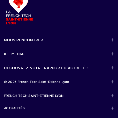
NOUS RENCONTRER
2 avenue Tony Garnier, Lyon 07
KIT MEDIA
Contactez-nous par mail !
DÉCOUVREZ NOTRE RAPPORT D'ACTIVITÉ !
J'accède au kit media
Rapport d’activité 2025
© 2026 French Tech Saint-Etienne Lyon
Télécharger
Mentions légales
FRENCH TECH SAINT-ETIENNE LYON
Politique de confidentialité
L’association French Tech Saint-Etienne Lyon
Développement 69pixl
ACTUALITÉS
Actualités