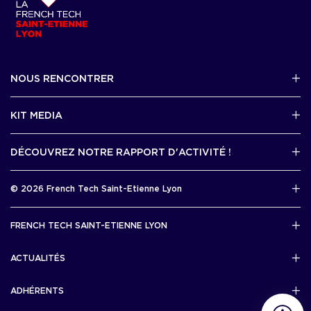
NOUS RENCONTRER
2 avenue Tony Garnier, Lyon 07
KIT MEDIA
Contactez-nous par mail !
DÉCOUVREZ NOTRE RAPPORT D'ACTIVITÉ !
J'accède au kit media
Rapport d’activité 2025
© 2026 French Tech Saint-Etienne Lyon
Télécharger
Mentions légales
FRENCH TECH SAINT-ETIENNE LYON
Politique de confidentialité
L’association French Tech Saint-Etienne Lyon
Développement 69pixl
ACTUALITÉS
Actualités
ADHÉRENTS