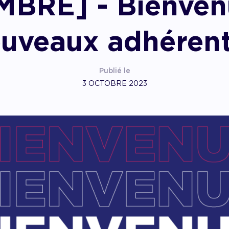
BRE] - Bienven
pagner l’impact
uveaux adhérent
Publié le
3 OCTOBRE 2023