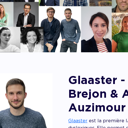
Glaaster -
Brejon & 
Auzimour
Glaaster
est la première I
dyslexiques. Elle permet d