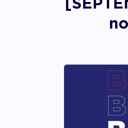
[SEPTEM
Accom
no