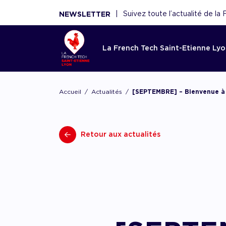
|
Suivez toute l’actualité de l
NEWSLETTER
La French Tech Saint-Etienne Ly
Accom
La Fren
Toutes l
Le rése
Ressou
Accueil
Actualités
[SEPTEMBRE] – Bienvenue à
Etienne
French 
Saint-E
Réécouter 
webinaires
Acco
French Tec
Nouveaux 
La French
panoramas.
fina
Retour aux actualités
plateforme
nouvelles 
fédère plu
utiles sont
Point d'ent
conseils de
scaleups, 
écosystèm
d'expertise
experts, f
Acco
démar
renforce l'
AAC/AAP, 
et acteurs
ceux de n
partenaires
Accom