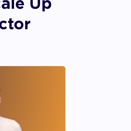
cale Up
ctor