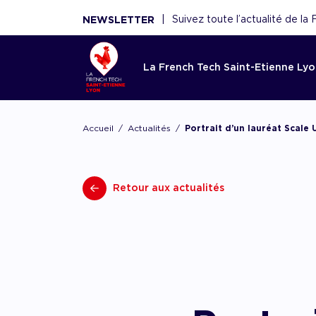
|
Suivez toute l’actualité de l
NEWSLETTER
La French Tech Saint-Etienne Ly
Accom
La Fren
Toutes l
Le rése
Ressou
Accueil
Actualités
Portrait d’un lauréat Scale 
Etienne
French 
Saint-E
Réécouter 
webinaires
Acco
French Tec
Nouveaux 
La French
panoramas.
fina
Retour aux actualités
plateforme
nouvelles 
fédère plu
utiles sont
Point d'ent
conseils de
scaleups, 
écosystèm
d'expertise
experts, f
Acco
démar
renforce l'
AAC/AAP, 
et acteurs
ceux de n
partenaires
Accom