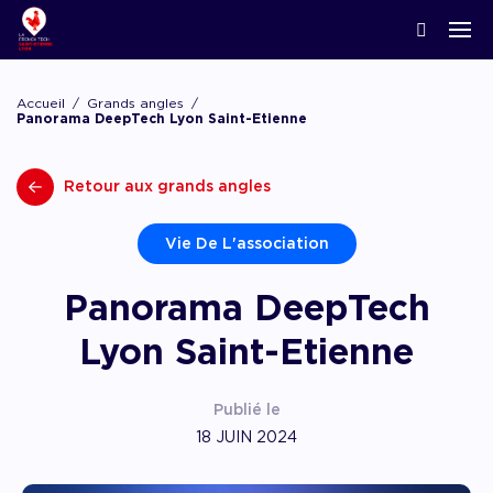
ACCOMPAGNER LA CRÉATION
Nos news
Notre écosystème
Startups & Scaleups adhérentes
Podcasts
Accueil
Grands angles
Lyon Start Up
Panorama DeepTech Lyon Saint-Etienne
Grand angle
L’association French Tech
Acteurs de l’innovation
Replay webinaires
French Tech Tremplin
Retour aux grands angles
La Prépa
Agenda
Panoramas
Les groupes de travail
Offres d’emploi
Les appels
Vie De L'association
Chatbot financement
Appel à candidatures, appel à manifestation d’
Panorama DeepTech
appel à projets
Chatbot accompagnement
Lyon Saint-Etienne
Publié le
18 JUIN 2024