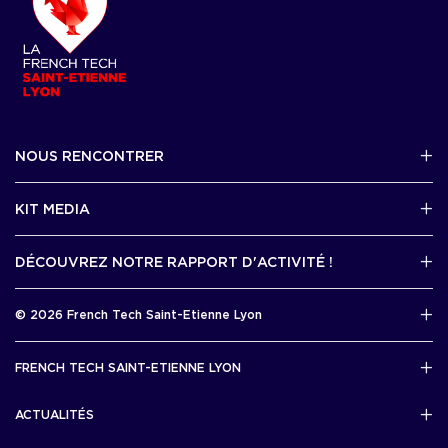
NOUS RENCONTRER
2 avenue Tony Garnier, Lyon 07
KIT MEDIA
Contactez-nous par mail !
DÉCOUVREZ NOTRE RAPPORT D'ACTIVITÉ !
J'accède au kit media
Rapport d’activité 2025
© 2026 French Tech Saint-Etienne Lyon
Télécharger
Mentions légales
FRENCH TECH SAINT-ETIENNE LYON
Politique de confidentialité
L’association French Tech Saint-Etienne Lyon
Développement 69pixl
ACTUALITÉS