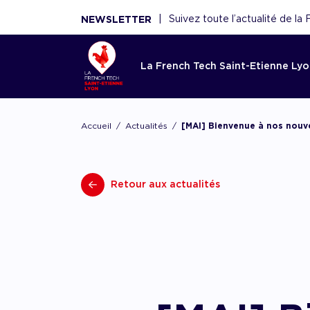
|
Suivez toute l’actualité de l
NEWSLETTER
La French Tech Saint-Etienne Ly
Accom
La Fren
Toutes l
Le rése
Ressou
Accueil
Actualités
[MAI] Bienvenue à nos nouv
Etienne
French 
Saint-E
Réécouter 
webinaires
Acco
French Tec
Nouveaux 
La French
panoramas.
fina
Retour aux actualités
plateforme
nouvelles 
fédère plu
utiles sont
Point d'ent
conseils de
scaleups, 
écosystèm
d'expertise
experts, f
Acco
démar
renforce l'
AAC/AAP, 
et acteurs
ceux de n
partenaires
Accom