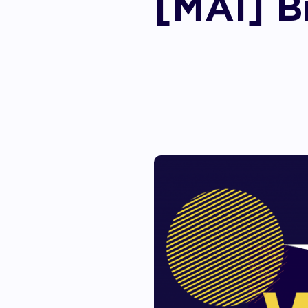
[MAI] B
Accom