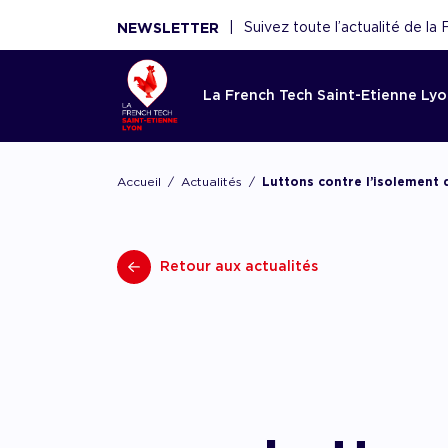
|
Suivez toute l’actualité de l
NEWSLETTER
La French Tech Saint-Etienne Ly
Accom
La Fren
Toutes l
Le rése
Ressou
Accueil
Actualités
Luttons contre l’isolement 
Etienne
French 
Saint-E
Réécouter 
webinaires
Acco
French Tec
Nouveaux 
La French
panoramas.
fina
Retour aux actualités
plateforme
nouvelles 
fédère plu
utiles sont
Point d'ent
conseils de
scaleups, 
écosystèm
d'expertise
experts, f
Acco
démar
renforce l'
AAC/AAP, 
et acteurs
ceux de n
partenaires
Accom