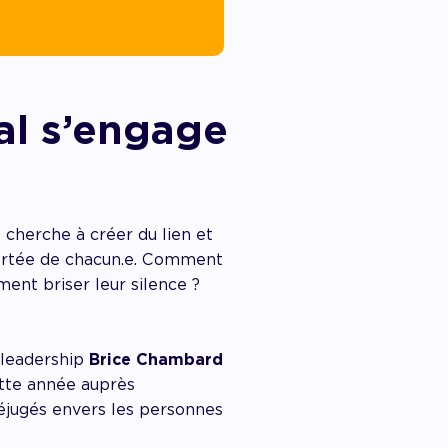
al s’engage
e
cherche à créer du lien et
 portée de chacun.e. Comment
ent briser leur silence ?
-leadership
Brice Chambard
ette année auprès
réjugés envers les personnes