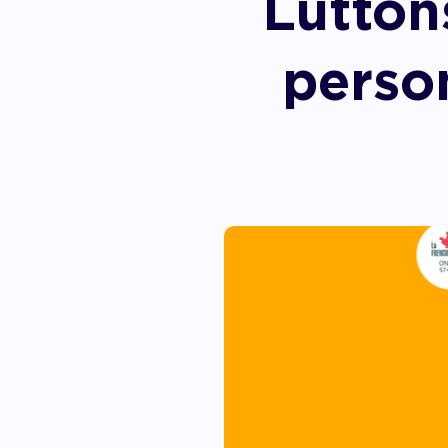
Lutton
Accom
perso