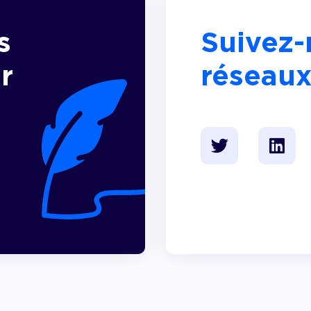
s
Suivez-
r
réseaux