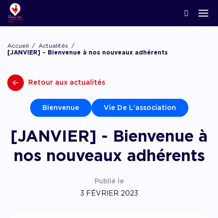
ACCOMPAGNER LA CRÉATION
Nos news
Notre écosystème
Startups & Scaleups adhérentes
Podcasts
Accueil
Actualités
Lyon Start Up
[JANVIER] – Bienvenue à nos nouveaux adhérents
Grand angle
L’association French Tech
Acteurs de l’innovation
Replay webinaires
French Tech Tremplin
Retour aux actualités
La Prépa
Agenda
Panoramas
Les groupes de travail
Offres d’emploi
Les appels
Bienvenue
Vie De L'association
Chatbot financement
Appel à candidatures, appel à manifestation d’
[JANVIER] - Bienvenue à
appel à projets
Chatbot accompagnement
nos nouveaux adhérents
Publié le
3 FÉVRIER 2023