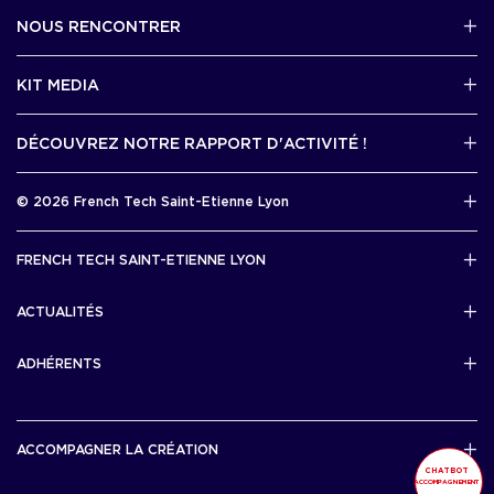
NOUS RENCONTRER
2 avenue Tony Garnier, Lyon 07
KIT MEDIA
Contactez-nous par mail !
DÉCOUVREZ NOTRE RAPPORT D'ACTIVITÉ !
J'accède au kit media
Rapport d’activité 2025
© 2026 French Tech Saint-Etienne Lyon
Télécharger
Mentions légales
FRENCH TECH SAINT-ETIENNE LYON
Politique de confidentialité
L’association French Tech Saint-Etienne Lyon
Développement 69pixl
ACTUALITÉS
Actualités
ADHÉRENTS
Les startups & scaleups adhérentes
ACCOMPAGNER LA CRÉATION
CHATBOT
ACCOMPAGNEMENT
Lyon Start Up