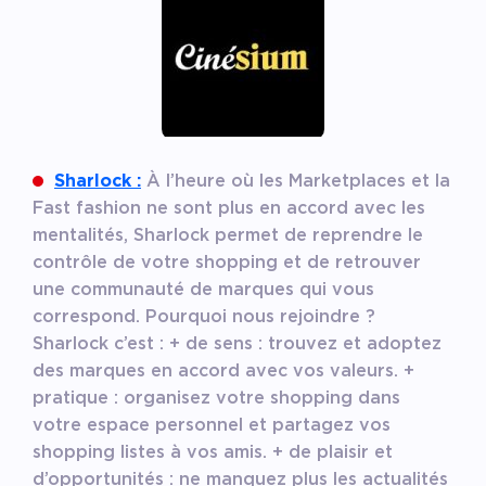
Sharlock :
À l’heure où les Marketplaces et la
Fast fashion ne sont plus en accord avec les
mentalités, Sharlock permet de reprendre le
contrôle de votre shopping et de retrouver
une communauté de marques qui vous
correspond. Pourquoi nous rejoindre ?
Sharlock c’est : + de sens : trouvez et adoptez
des marques en accord avec vos valeurs. +
pratique : organisez votre shopping dans
votre espace personnel et partagez vos
shopping listes à vos amis. + de plaisir et
d’opportunités : ne manquez plus les actualités