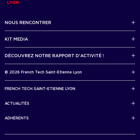
NOUS RENCONTRER
2 avenue Tony Garnier, Lyon 07
KIT MEDIA
Contactez-nous par mail !
DÉCOUVREZ NOTRE RAPPORT D'ACTIVITÉ !
J'accède au kit media
Rapport d’activité 2025
© 2026 French Tech Saint-Etienne Lyon
Télécharger
Mentions légales
FRENCH TECH SAINT-ETIENNE LYON
Politique de confidentialité
L’association French Tech Saint-Etienne Lyon
Développement 69pixl
ACTUALITÉS
Actualités
ADHÉRENTS
Les startups & scaleups adhérentes