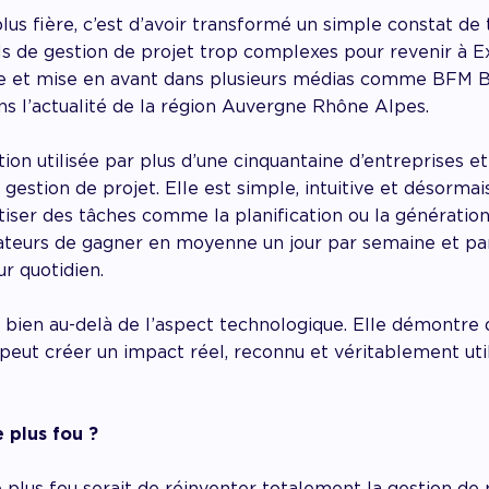
 plus fière, c’est d’avoir transformé un simple constat de t
s de gestion de projet trop complexes pour revenir à Ex
e et mise en avant dans plusieurs médias comme BFM Bu
ns l’actualité de la région Auvergne Rhône Alpes.
ution utilisée par plus d’une cinquantaine d’entreprises et
 gestion de projet. Elle est simple, intuitive et désormai
matiser des tâches comme la planification ou la générati
sateurs de gagner en moyenne un jour par semaine et par
r quotidien.
a bien au-delà de l’aspect technologique. Elle démontre
n peut créer un impact réel, reconnu et véritablement uti
e plus fou ?
 plus fou serait de réinventer totalement la gestion de