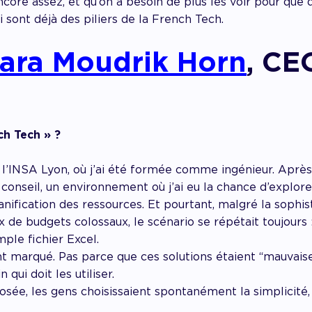
ncore assez, et qu’on a besoin de plus les voir pour que d
i sont déjà des piliers de la French Tech.
ara Moudrik Horn
, CE
ch Tech » ?
INSA Lyon, où j’ai été formée comme ingénieur. Après m
conseil, un environnement où j’ai eu la chance d’explor
nification des ressources. Et pourtant, malgré la sophist
 de budgets colossaux, le scénario se répétait toujours :
ple fichier Excel.
marqué. Pas parce que ces solutions étaient “mauvaises
n qui doit les utiliser.
sée, les gens choisissaient spontanément la simplicité, 