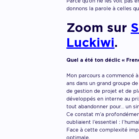
Parce qu’on ne les voit pas e
donnons la parole à celles qu
Zoom sur
S
Luckiwi
.
Quel a été ton déclic « Fren
Mon parcours a commencé à l’
ans dans un grand groupe de 
de gestion de projet et de pla
développés en interne au prix
tout abandonner pour… un sim
Ce constat m’a profondément 
oubliaient l’essentiel : l’humai
Face à cette complexité impo
optimale.