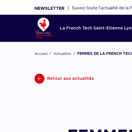
|
Suivez toute l’actualité de l
NEWSLETTER
La French Tech Saint-Etienne Ly
Accom
La Fren
Toutes l
Le rése
Ressou
Accueil
Actualités
FEMMES DE LA FRENCH TECH 
Etienne
French 
Saint-E
Réécouter 
webinaires
Acco
French Tec
Nouveaux 
La French
panoramas.
fina
Retour aux actualités
plateforme
nouvelles 
fédère plu
utiles sont
Point d'ent
conseils de
scaleups, 
écosystèm
d'expertise
experts, f
Acco
démar
renforce l'
AAC/AAP, 
et acteurs
ceux de n
partenaires
Accom