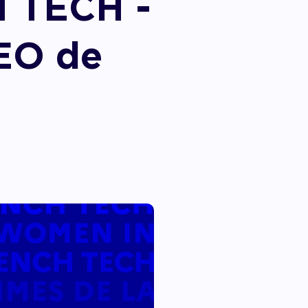
 TECH -
EO de