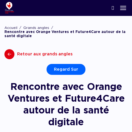
ACCOMPAGNER LA CRÉATION
Nos news
Notre écosystème
Startups & Scaleups adhérentes
Podcasts
Accueil
Grands angles
Lyon Start Up
Rencontre avec Orange Ventures et Future4Care autour de la
santé digitale
Grand angle
L’association French Tech
Acteurs de l’innovation
Replay webinaires
French Tech Tremplin
La Prépa
Agenda
Retour aux grands angles
Panoramas
Les groupes de travail
Offres d’emploi
Les appels
Chatbot financement
Regard Sur
Appel à candidatures, appel à manifestation d’
appel à projets
Rencontre avec Orange
Chatbot accompagnement
Ventures et Future4Care
autour de la santé
digitale