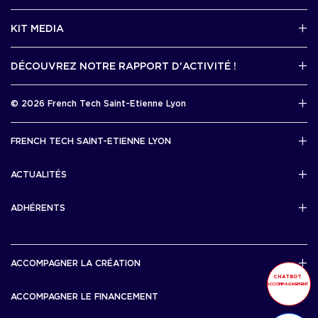
2 avenue Tony Garnier, Lyon 07
KIT MEDIA
Contactez-nous par mail !
DÉCOUVREZ NOTRE RAPPORT D'ACTIVITÉ !
J'accède au kit media
Rapport d’activité 2025
© 2026 French Tech Saint-Etienne Lyon
Télécharger
Mentions légales
FRENCH TECH SAINT-ETIENNE LYON
Politique de confidentialité
L’association French Tech Saint-Etienne Lyon
Développement 69pixl
ACTUALITÉS
Actualités
ADHÉRENTS
Les startups & scaleups adhérentes
ACCOMPAGNER LA CRÉATION
CHATBOT
ACCOMPAGNEMENT
Lyon Start Up
ACCOMPAGNER LE FINANCEMENT
French Tech Tremplin