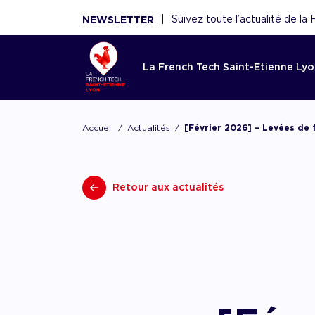
|
Suivez toute l’actualité de l
NEWSLETTER
La French Tech Saint-Etienne Ly
Accom
La Fren
Toutes l
Le rése
Ressou
Accueil
Actualités
[Février 2026] – Levées de
Etienne
French 
Saint-E
Réécouter 
webinaires
Acco
French Tec
Nouveaux 
La French
panoramas.
fina
Retour aux actualités
plateforme
nouvelles 
fédère plu
utiles sont
Point d'ent
conseils de
scaleups, 
écosystèm
d'expertise
experts, f
Acco
démar
renforce l'
AAC/AAP, 
et acteurs
ceux de n
partenaires
Accom