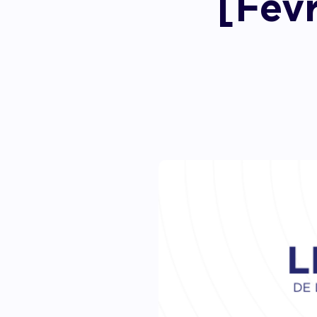
[Févr
Accom