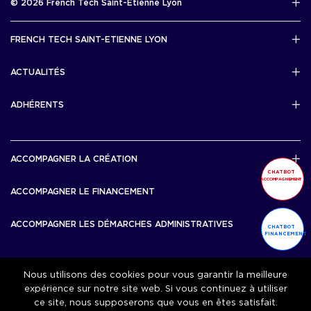
© 2026 French Tech Saint-Etienne Lyon
Télécharger
Mentions légales
FRENCH TECH SAINT-ETIENNE LYON
Politique de confidentialité
L’association French Tech Saint-Etienne Lyon
Développement 69pixl
ACTUALITÉS
Actualités
ADHÉRENTS
Les startups & scaleups adhérentes
ACCOMPAGNER LA CRÉATION
CHATBOT
ACCOMPAGNEMENT
Lyon Start Up
ACCOMPAGNER LE FINANCEMENT
French Tech Tremplin
Bourse French Tech
ACCOMPAGNER LES DÉMARCHES ADMINISTRATIVES
CHATBOT
French Tech Rise
FINANCEMENT
French Tech Central
French Tech Seed
French Tech Visa
Nous utilisons des cookies pour vous garantir la meilleure
ACCOMPAGNER LA CROISSANCE
expérience sur notre site web. Si vous continuez à utiliser
ce site, nous supposerons que vous en êtes satisfait.
Scale Up Excellence
ACCOMPAGNER L’IMPACT