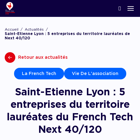
ACCOMPAGNER LA CRÉATION
Nos news
Notre écosystème
Startups & Scaleups adhérentes
Podcasts
Accueil
Actualités
Lyon Start Up
Saint-Etienne Lyon : 5 entreprises du territoire lauréates de
Next 40/120
Grand angle
L’association French Tech
Acteurs de l’innovation
Replay webinaires
French Tech Tremplin
La Prépa
Agenda
Retour aux actualités
Panoramas
Les groupes de travail
Offres d’emploi
Les appels
Chatbot financement
La French Tech
Vie De L'association
Appel à candidatures, appel à manifestation d’
appel à projets
Saint-Etienne Lyon : 5
Chatbot accompagnement
entreprises du territoire
lauréates du French Tech
Next 40/120