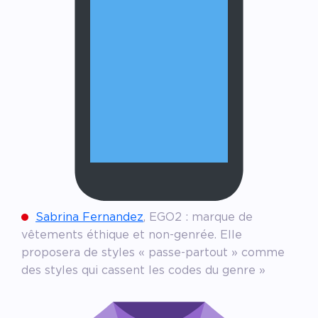
Sabrina Fernandez
, EGO2 : marque de
vêtements éthique et non-genrée. Elle
proposera de styles « passe-partout » comme
des styles qui cassent les codes du genre »