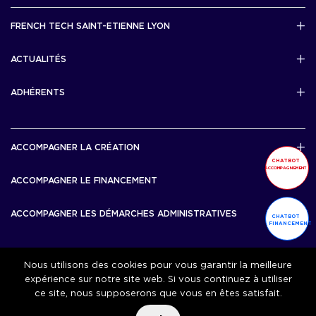
Mentions légales
FRENCH TECH SAINT-ETIENNE LYON
Politique de confidentialité
L’association French Tech Saint-Etienne Lyon
Développement 69pixl
ACTUALITÉS
Actualités
ADHÉRENTS
Les startups & scaleups adhérentes
ACCOMPAGNER LA CRÉATION
CHATBOT
ACCOMPAGNEMENT
Lyon Start Up
ACCOMPAGNER LE FINANCEMENT
French Tech Tremplin
Bourse French Tech
ACCOMPAGNER LES DÉMARCHES ADMINISTRATIVES
CHATBOT
French Tech Rise
FINANCEMENT
French Tech Central
French Tech Seed
French Tech Visa
Nous utilisons des cookies pour vous garantir la meilleure
ACCOMPAGNER LA CROISSANCE
expérience sur notre site web. Si vous continuez à utiliser
Scale Up Excellence
ce site, nous supposerons que vous en êtes satisfait.
ACCOMPAGNER L’IMPACT
French Tech Next40/120