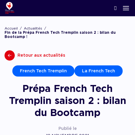
ACCOMPAGNER LA CRÉATION
Nos news
Notre écosystème
Startups & Scaleups adhérentes
Podcasts
Accueil
Actualités
Lyon Start Up
Fin de la Prépa French Tech Tremplin saison 2 : bilan du
Bootcamp !
Grand angle
L’association French Tech
Acteurs de l’innovation
Replay webinaires
French Tech Tremplin
La Prépa
Agenda
Retour aux actualités
Panoramas
Les groupes de travail
Offres d’emploi
Les appels
Chatbot financement
French Tech Tremplin
La French Tech
Appel à candidatures, appel à manifestation d’
appel à projets
Prépa French Tech
Chatbot accompagnement
Tremplin saison 2 : bilan
du Bootcamp
Publié le